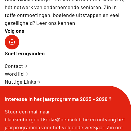
hét netwerk van ondernemende senioren. Zin in
toffe ontmoetingen, boeiende uitstappen en veel
gezelligheid? Leer ons kennen!
Volg ons
Neos Blankenberge - Uitkerke
Snel terugvinden
Contact
Word lid
Nuttige Links
Interesse in het jaarprogramma 2025 - 2026 ?
Stuur een mail naar
blankenbergeuitkerke@neosclub.be en ontvang het
jaarprogramma voor het volgende werkjaar. Zin om