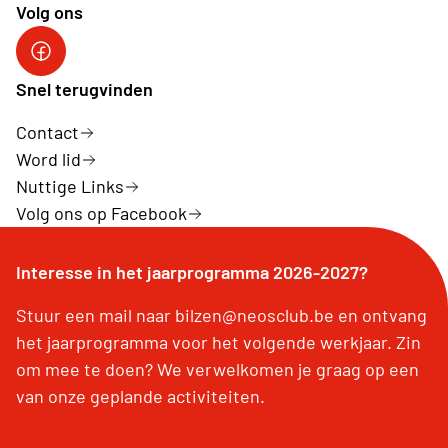
Volg ons
Facebook Neos Bilzen
Snel terugvinden
Contact
Word lid
Nuttige Links
Volg ons op Facebook
Interesse in het jaarprogramma 2026-2027?
Stuur een mail naar bilzen@neosclub.be en ontvang
het jaarprogramma voor het volgende werkjaar. Zin
om mee te doen? We verwelkomen je graag op een
van onze geplande activiteiten.