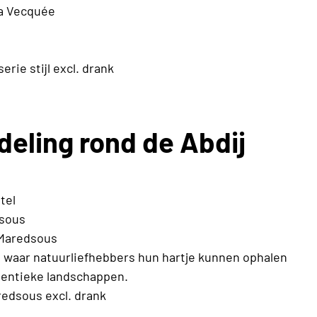
la Vecquée
rie stijl excl. drank
eling rond de Abdij
tel
dsous
 Maredsous
s waar natuurliefhebbers hun hartje kunnen ophalen
hentieke landschappen.
redsous excl. drank