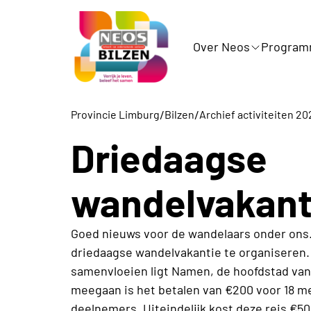
Over Neos
Progra
/
/
Provincie Limburg
Bilzen
Archief activiteiten 20
Driedaagse
wandelvakant
Goed nieuws voor de wandelaars onder ons. 
driedaagse wandelvakantie te organiseren.
samenvloeien ligt Namen, de hoofdstad van 
meegaan is het betalen van €200 voor 18 me
deelnemers. Uiteindelijk kost deze reis €5