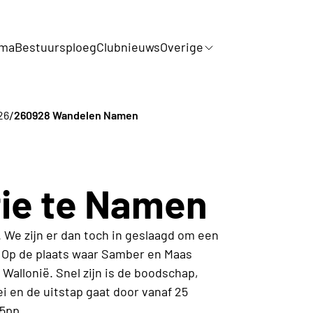
mma
Bestuursploeg
Clubnieuws
Overige
/
26
260928 Wandelen Namen
ie te Namen
We zijn er dan toch in geslaagd om een
 Op de plaats waar Samber en Maas
Wallonië. Snel zijn is de boodschap,
i en de uitstap gaat door vanaf 25
05pp.