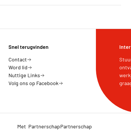
g voorzien worden vanaf de parking van de Kimpel.
9/315111
Snel terugvinden
Inte
Contact
Stuu
Word lid
ontv
Nuttige Links
werk
Volg ons op Facebook
graa
Met
Partnerschap
Partnerschap