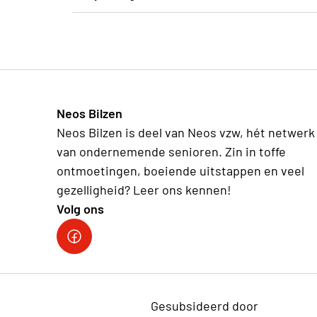
Voor degene die het wenst kan er carpoolin
Geef dan wel een seintje aan Noel Dupas 047
Neos Bilzen
Neos Bilzen is deel van Neos vzw, hét netwerk
van ondernemende senioren. Zin in toffe
ontmoetingen, boeiende uitstappen en veel
gezelligheid? Leer ons kennen!
Volg ons
Facebook Neos Bilzen
Gesubsideerd door