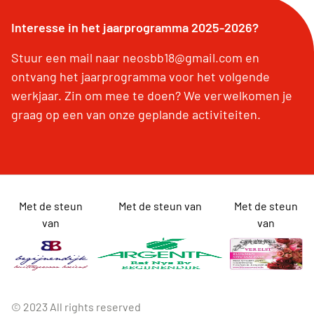
Interesse in het jaarprogramma 2025-2026?
Stuur een mail naar neosbb18@gmail.com en
ontvang het jaarprogramma voor het volgende
werkjaar. Zin om mee te doen? We verwelkomen je
graag op een van onze geplande activiteiten.
Met de steun
Met de steun van
Met de steun
van
van
© 2023 All rights reserved