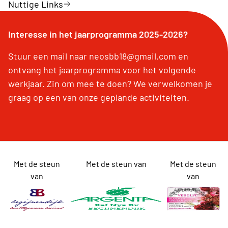
Nuttige Links
Interesse in het jaarprogramma 2025-2026?
Stuur een mail naar neosbb18@gmail.com en
ontvang het jaarprogramma voor het volgende
werkjaar. Zin om mee te doen? We verwelkomen je
graag op een van onze geplande activiteiten.
Met de steun
Met de steun van
Met de steun
van
van