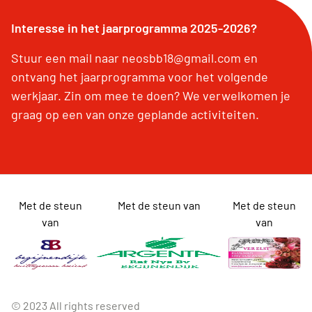
Interesse in het jaarprogramma 2025-2026?
Stuur een mail naar neosbb18@gmail.com en
ontvang het jaarprogramma voor het volgende
werkjaar. Zin om mee te doen? We verwelkomen je
graag op een van onze geplande activiteiten.
Met de steun
Met de steun van
Met de steun
van
van
© 2023 All rights reserved