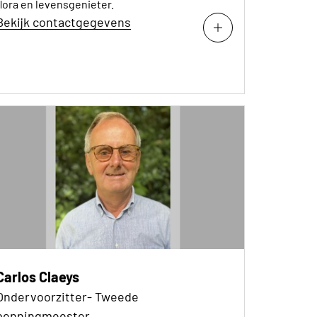
flora en levensgenieter.
Bekijk contactgegevens
Carlos Claeys
Ondervoorzitter- Tweede
penningmeester