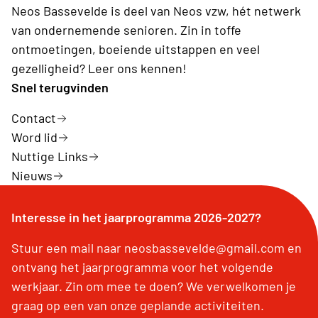
Neos Bassevelde is deel van Neos vzw, hét netwerk
van ondernemende senioren. Zin in toffe
ontmoetingen, boeiende uitstappen en veel
gezelligheid? Leer ons kennen!
Snel terugvinden
Contact
Word lid
Nuttige Links
Nieuws
Interesse in het jaarprogramma 2026-2027?
Stuur een mail naar neosbassevelde@gmail.com en
ontvang het jaarprogramma voor het volgende
werkjaar. Zin om mee te doen? We verwelkomen je
graag op een van onze geplande activiteiten.