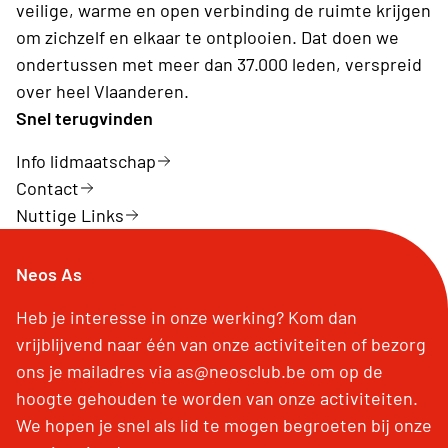
veilige, warme en open verbinding de ruimte krijgen
om zichzelf en elkaar te ontplooien. Dat doen we
ondertussen met meer dan 37.000 leden, verspreid
over heel Vlaanderen.
Snel terugvinden
Info lidmaatschap
Contact
Nuttige Links
Neos As
Heb je interesse in onze werking? Kom dan
vrijblijvend naar één van onze activiteiten of bezorg
ons je mailadres via as@neosclub.be om op de
hoogte gehouden te worden van onze activiteiten.
We hopen je snel als lid te mogen begroeten bij onze