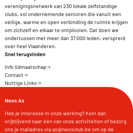
verenigingsnetwerk van 230 lokale zelfstandige
clubs, vol ondernemende senioren die vanuit een
veilige, warme en open verbinding de ruimte krijgen
om zichzelf en elkaar te ontplooien. Dat doen we
ondertussen met meer dan 37.000 leden, verspreid
over heel Vlaanderen.
Snel terugvinden
Info lidmaatschap
Contact
Nuttige Links
Neos As
Heb je interesse in onze werking? Kom dan
vrijblijvend naar één van onze activiteiten of bezorg
ons je mailadres via as@neosclub.be om op de