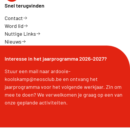
Snel terugvinden
Contact
Word lid
Nuttige Links
Nieuws
Interesse in het jaarprogramma 2026-2027?
Stuur een mail naar ardooie-
koolskamp@neosclub.be en ontvang het
jaarprogramma voor het volgende werkjaar. Zin om
mee te doen? We verwelkomen je graag op een van
onze geplande activiteiten.