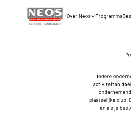
Over Neos
Programma
Bes
Pr
Iedere onderne
activiteiten dee
ondernemende 
plaatselijke club.
en als je best