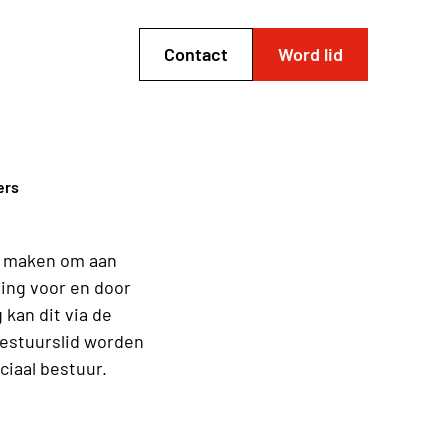
Contact
Word lid
ers
ij maken om aan
ging voor en door
kan dit via de
 bestuurslid worden
nciaal bestuur.