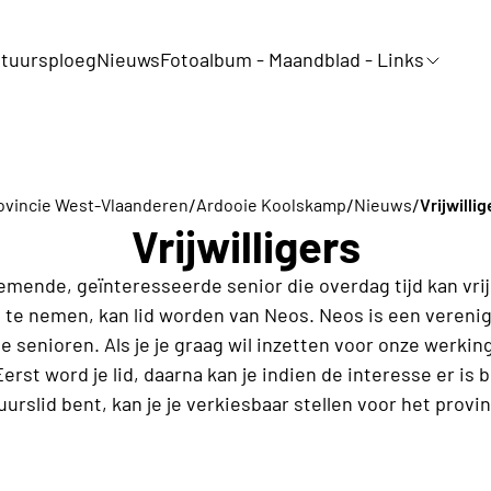
tuursploeg
Nieuws
Fotoalbum - Maandblad - Links
/
/
/
ovincie West-Vlaanderen
Ardooie Koolskamp
Nieuws
Vrijwillig
Vrijwilligers
mende, geïnteresseerde senior die overdag tijd kan vr
l te nemen, kan lid worden van Neos. Neos is een vereni
senioren. Als je je graag wil inzetten voor onze werking 
 Eerst word je lid, daarna kan je indien de interesse er is
uurslid bent, kan je je verkiesbaar stellen voor het provi