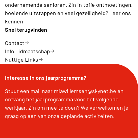
ondernemende senioren. Zin in toffe ontmoetingen,
boeiende uitstappen en veel gezelligheid? Leer ons
kennen!
Snel terugvinden
Contact
Info Lidmaatschap
Nuttige Links
Interesse in ons jaarprogramma?
Stuur een mail naar miawillemsen@skynet.be en
ontvang het jaarprogramma voor het volgende
werkjaar. Zin om mee te doen? We verwelkomen je
graag op een van onze geplande activiteiten.