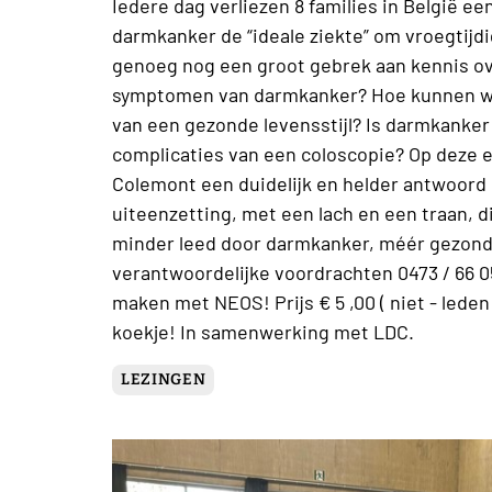
Iedere dag verliezen 8 families in België e
darmkanker de “ideale ziekte” om vroegtijd
genoeg nog een groot gebrek aan kennis ov
symptomen van darmkanker? Hoe kunnen we
van een gezonde levensstijl? Is darmkanker al
complicaties van een coloscopie? Op deze e
Colemont een duidelijk en helder antwoord
uiteenzetting, met een lach en een traan, d
minder leed door darmkanker, méér gezonde
verantwoordelijke voordrachten 0473 / 66 0
maken met NEOS! Prijs € 5 ,00 ( niet - leden
koekje! In samenwerking met LDC.
LEZINGEN