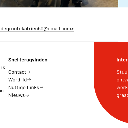
 <degrootekatrien60@gmail.com>
Snel terugvinden
Inte
erk
Contact
Stuu
Word lid
ontv
Nuttige Links
werk
an
Nieuws
graa