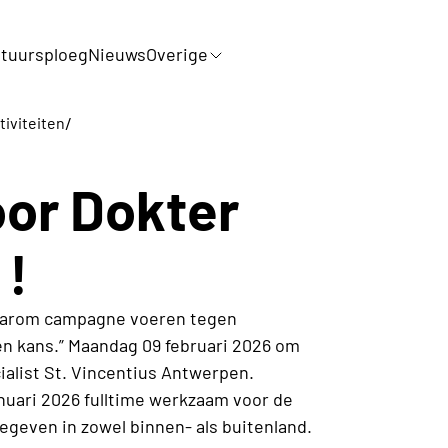
tuursploeg
Nieuws
Overige
/
tiviteiten
or Dokter
 !
Waarom campagne voeren tegen
en kans.” Maandag 09 februari 2026 om
ialist St. Vincentius Antwerpen.
nuari 2026 fulltime werkzaam voor de
egeven in zowel binnen- als buitenland.