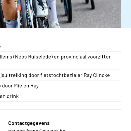
e
lems (Neos Ruiselede) en provinciaal voorzitter
jsuitreiking door fietstochtbezieler Ray Clincke
 door Mie en Ray
en drink
Contactgegevens
neyens.frans@skynet.be