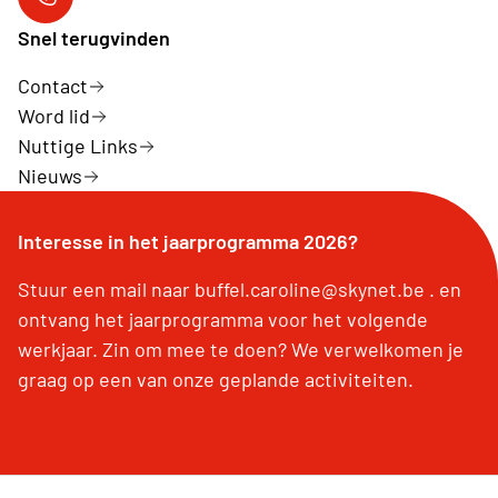
Neos Aartrijke
Snel terugvinden
Contact
Word lid
Nuttige Links
Nieuws
Interesse in het jaarprogramma 2026?
Stuur een mail naar buffel.caroline@skynet.be . en
ontvang het jaarprogramma voor het volgende
werkjaar. Zin om mee te doen? We verwelkomen je
graag op een van onze geplande activiteiten.