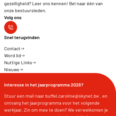
gezelligheid? Leer ons kennen! Bel naar één van
onze bestuursleden.
Volg ons
Neos Aartrijke
Snel terugvinden
Contact
Word lid
Nuttige Links
Nieuws
Interesse in het jaarprogramma 2026?
Stuur een mail naar buffel.caroline@skynet.be . en
ontvang het jaarprogramma voor het volgende
werkjaar. Zin om mee te doen? We verwelkomen je