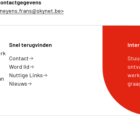
ontactgegevens
neyens.frans@skynet.be>
Snel terugvinden
Inte
erk
Contact
Stuu
Word lid
ontv
Nuttige Links
werk
an
Nieuws
graa