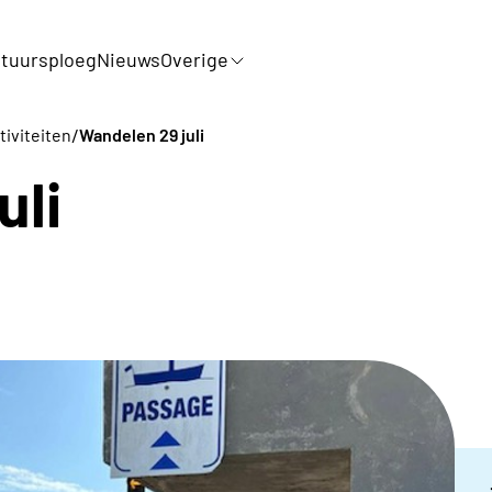
tuursploeg
Nieuws
Overige
/
tiviteiten
Wandelen 29 juli
uli