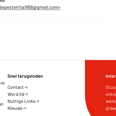
ns
<depestelrita1958@gmail.com>
Snel terugvinden
Inte
erk
Contact
Stuu
Word lid
ontv
Nuttige Links
werk
an
Nieuws
graa