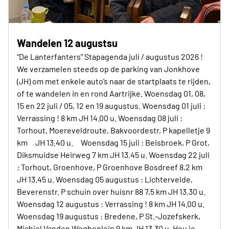
Wandelen 12 augustsu
“De Lanterfanters” Stapagenda juli / augustus 2026 !
We verzamelen steeds op de parking van Jonkhove
(JH) om met enkele auto’s naar de startplaats te rijden,
of te wandelen in en rond Aartrijke. Woensdag 01, 08,
15 en 22 juli / 05, 12 en 19 augustus. Woensdag 01 juli :
Verrassing ! 8 km JH 14.00 u. Woensdag 08 juli :
Torhout, Moereveldroute, Bakvoordestr, P kapelletje 9
km JH 13.40 u. Woensdag 15 juli : Beisbroek, P Grot,
Diksmuidse Heirweg 7 km JH 13.45 u. Woensdag 22 juli
: Torhout, Groenhove, P Groenhove Bosdreef 8,2 km
JH 13.45 u. Woensdag 05 augustus : Lichtervelde,
Beverenstr. P schuin over huisnr 88 7,5 km JH 13.30 u.
Woensdag 12 augustus : Verrassing ! 8 km JH 14.00 u.
Woensdag 19 augustus : Bredene, P St.-Jozefskerk,
Michiel Vanden Wegheplein 9 km JH 13.30 u. Hou je