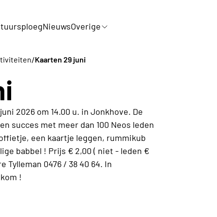
tuursploeg
Nieuws
Overige
/
tiviteiten
Kaarten 29 juni
ni
uni 2026 om 14.00 u. in Jonkhove. De
en succes met meer dan 100 Neos leden
fietje, een kaartje leggen, rummikub
ge babbel ! Prijs € 2,00 ( niet - leden €
re Tylleman 0476 / 38 40 64. In
lkom !