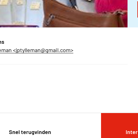
ns
leman <jptylleman@gmail.com>
Snel terugvinden
Inte