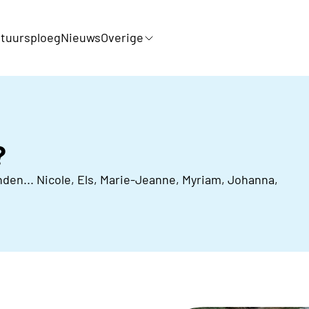
tuursploeg
Nieuws
Overige
?
en... Nicole, Els, Marie-Jeanne, Myriam, Johanna,