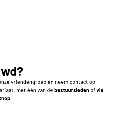
uwd?
ij onze vriendengroep en neem contact op
ariaat
,
met één van de
bestuursleden
of
via
knop.