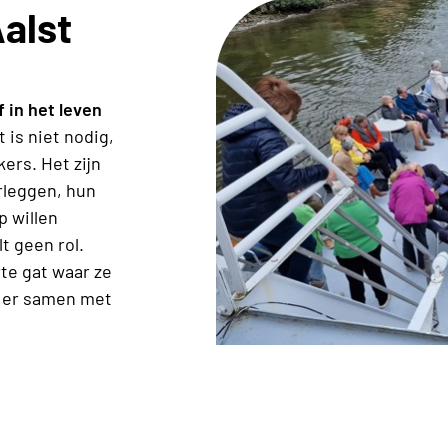
Aalst
f in het leven
t is niet nodig,
ers. Het zijn
rleggen, hun
p willen
t geen rol.
te gat waar ze
g er samen met