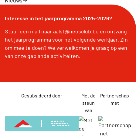
Nieuws
Interesse in het jaarprogramma 2025-2026?
Stuur een mail naar aalst@neosclub.be en ontvang
het jaarprogramma voor het volgende werkjaar. Zin
om mee te doen? We verwelkomen je graag op een
van onze geplande activiteiten.
Gesubsideerd door
Met de
Partnerschap
steun
met
van