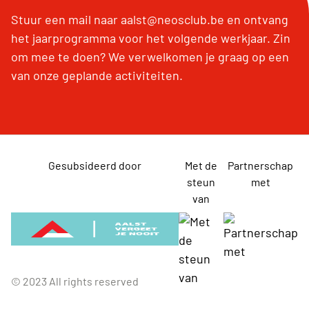
Stuur een mail naar aalst@neosclub.be en ontvang
het jaarprogramma voor het volgende werkjaar. Zin
om mee te doen? We verwelkomen je graag op een
van onze geplande activiteiten.
Gesubsideerd door
Met de
Partnerschap
steun
met
van
© 2023 All rights reserved