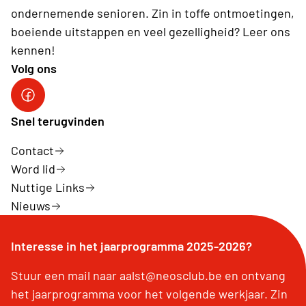
ondernemende senioren. Zin in toffe ontmoetingen,
boeiende uitstappen en veel gezelligheid? Leer ons
kennen!
Volg ons
facebook neos aalst
Snel terugvinden
Contact
Word lid
Nuttige Links
Nieuws
Interesse in het jaarprogramma 2025-2026?
Stuur een mail naar aalst@neosclub.be en ontvang
het jaarprogramma voor het volgende werkjaar. Zin