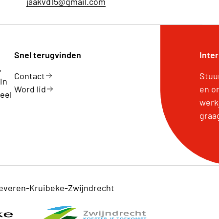
jaakvd15@gmail.com
Snel terugvinden
Inte
,
Contact
Stuu
in
Word lid
en o
eel
werk
graa
everen-Kruibeke-Zwijndrecht