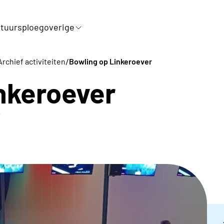
tuursploeg
overige
/
Archief activiteiten
Bowling op Linkeroever
nkeroever
r