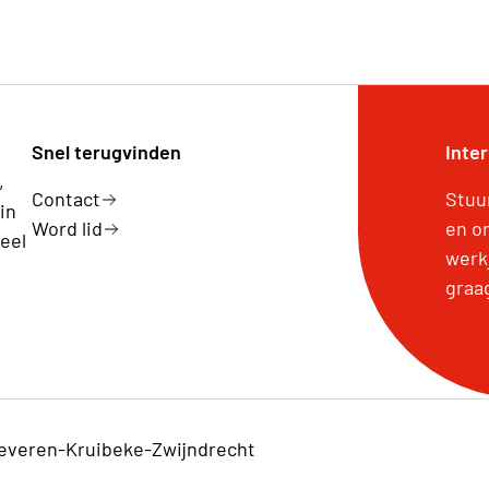
oekjes uit, waarvoor een vrije bijdrage kan
Snel terugvinden
Inte
,
Contact
Stuu
in
Word lid
en o
eel
werk
graa
everen-Kruibeke-Zwijndrecht