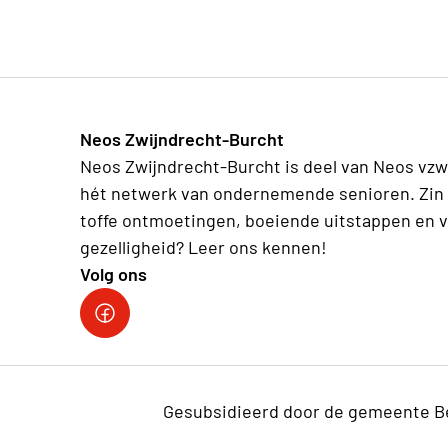
Ter plekke deelt de organisatie programmab
gegeven worden.
Neos Zwijndrecht-Burcht
Neos Zwijndrecht-Burcht is deel van Neos vzw
hét netwerk van ondernemende senioren. Zin 
toffe ontmoetingen, boeiende uitstappen en v
gezelligheid? Leer ons kennen!
Volg ons
facebook site
Gesubsidieerd door de gemeente B