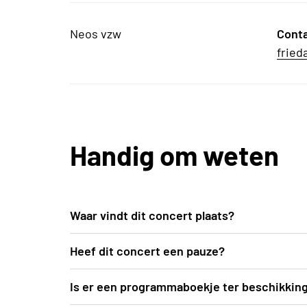
Neos vzw
Cont
frie
Handig om weten
Waar vindt dit concert plaats?
In de mooie blauwe zaal van deSingel kan je
Heef dit concert een pauze?
Weense concert.
Ja, er is een pauze voorzien van een 25-tal
Is er een programmaboekje ter beschikkin