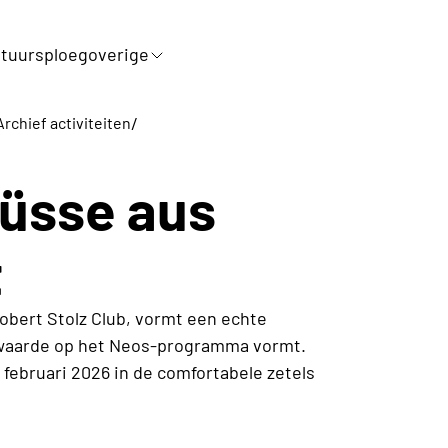
tuursploeg
overige
/
Archief activiteiten
rüsse aus
t
obert Stolz Club, vormt een echte
 waarde op het Neos-programma vormt.
ebruari 2026 in de comfortabele zetels