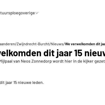
tuursploeg
overige
/
/
/
laanderen
Zwijndrecht-Burcht
Nieuws
We verwelkomden dit jaa
elkomden dit jaar 15 nieu
Mijlpaal van Neos Zonnedorp wordt hier in de kijker gezet
t jaar 15 nieuwe leden.