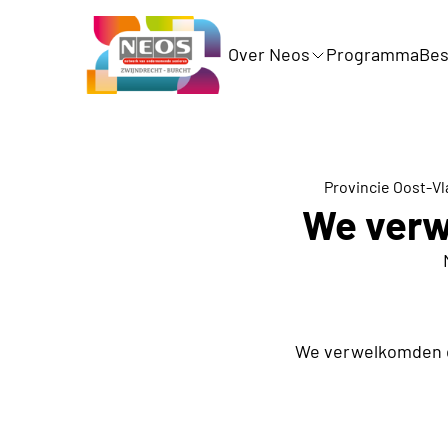
Over Neos
Programma
Bes
Provincie Oost-V
We verw
We verwelkomden di