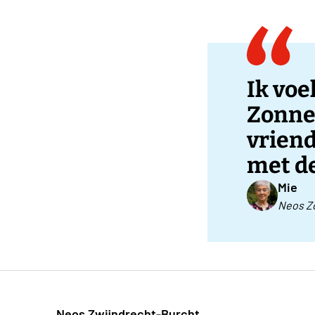
Ik vo
Zonne
vriend
met d
Mie
Neos Z
Neos Zwijndrecht-Burcht