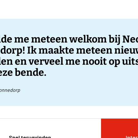
elde me meteen welkom bij Ne
dorp! Ik maakte meteen nie
en en verveel me nooit op uit
eze bende.
onnedorp
Snel terugvinden
Inte