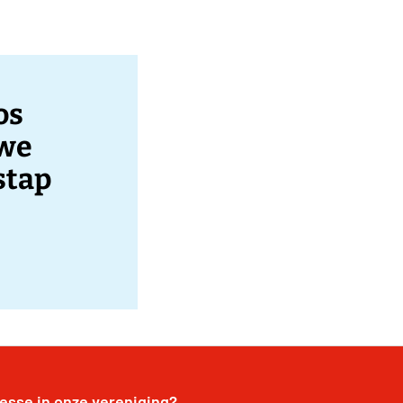
os
uwe
stap
resse in onze vereniging?