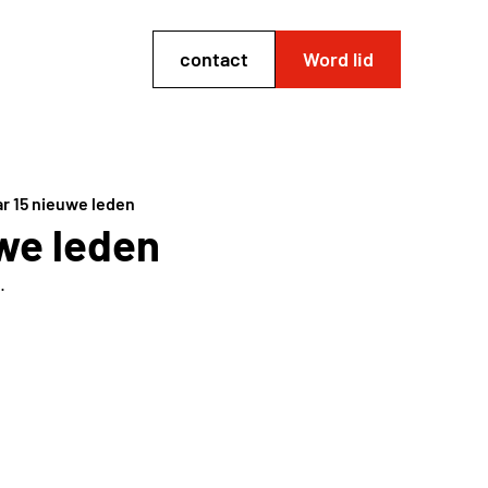
contact
Word lid
r 15 nieuwe leden
we leden
.