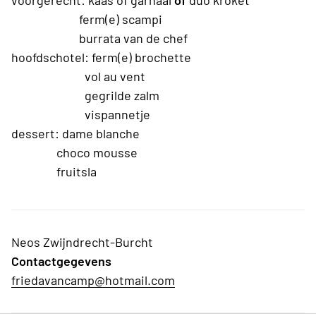
voorgerecht: kaas of garnaal
of
duo kroket
ferm(e) scampi
burrata van de chef
hoofdschotel: ferm(e) brochette
vol au vent
gegrilde zalm
vispannetje
dessert: dame blanche
choco mousse
fruitsla
Neos Zwijndrecht-Burcht
Contactgegevens
friedavancamp@hotmail.com