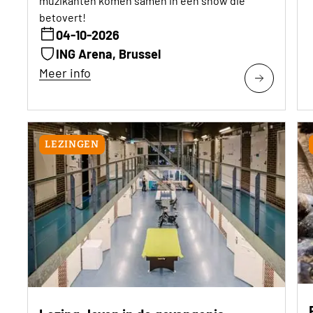
muzikanten komen samen in een show die
betovert!
04-10-2026
ING Arena, Brussel
Meer info
LEZINGEN