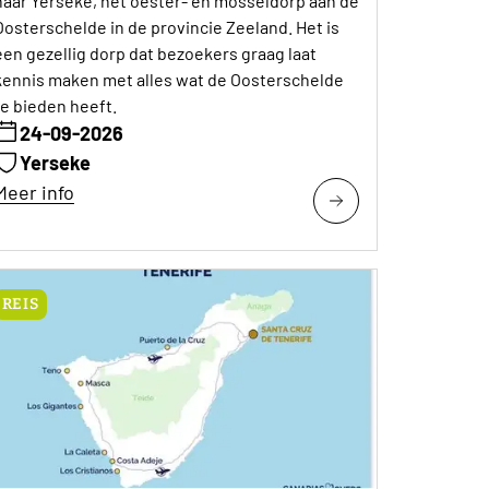
naar Yerseke, het oester- en mosseldorp aan de
Oosterschelde in de provincie Zeeland. Het is
een gezellig dorp dat bezoekers graag laat
kennis maken met alles wat de Oosterschelde
te bieden heeft.
24-09-2026
Yerseke
Meer info
REIS