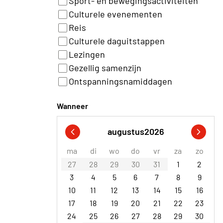
Sport- en bewegingsactiviteiten
Culturele evenementen
Reis
Culturele daguitstappen
Lezingen
Gezellig samenzijn
Ontspanningsnamiddagen
Wanneer
augustus
2026
ma
di
wo
do
vr
za
zo
27
28
29
30
31
1
2
3
4
5
6
7
8
9
10
11
12
13
14
15
16
17
18
19
20
21
22
23
24
25
26
27
28
29
30