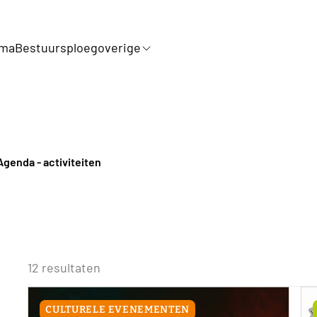
mma
Bestuursploeg
overige
Agenda - activiteiten
12 resultaten
CULTURELE EVENEMENTEN