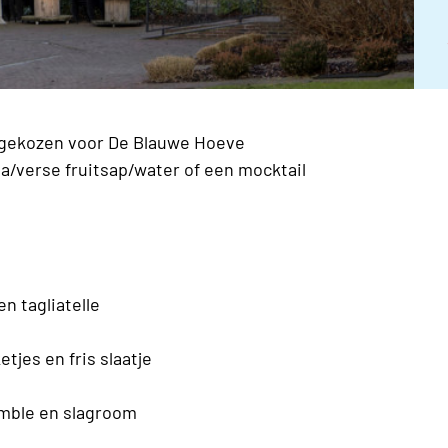
 gekozen voor De Blauwe Hoeve
va/verse fruitsap/water of een mocktail
ep van de chef
tagliatelle
s en fris slaatje
mble en slagroom