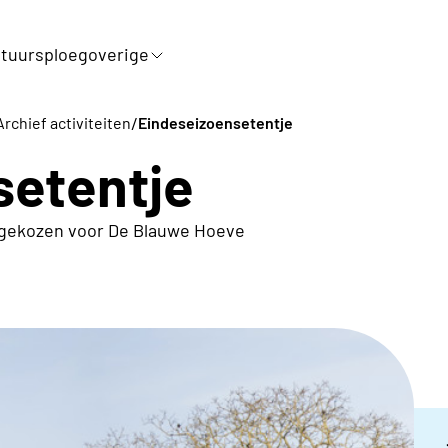
tuursploeg
overige
/
Archief activiteiten
Eindeseizoensetentje
setentje
 gekozen voor De Blauwe Hoeve