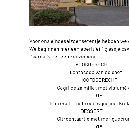
Voor ons eindeseizoensetentje hebben we
We beginnen met een aperitief 1 glaasje ca
Daarna is het een keuzemenu
VOORGERECHT
Lenteso
HOOFDGERECHT
Gegrilde zalmfilet met visfumé en 
OF
Entrecote met rode wijnsaus, kroketje
DESSERT
Citroentaartje met meriguecru
OF