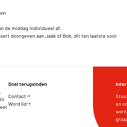
en
n de middag individueel af.
sert doorgeven aan Jaak of Bob, dit ten laatste voor
Snel terugvinden
Inte
,
Contact
Stuu
in
Word lid
en o
eel
werk
graa