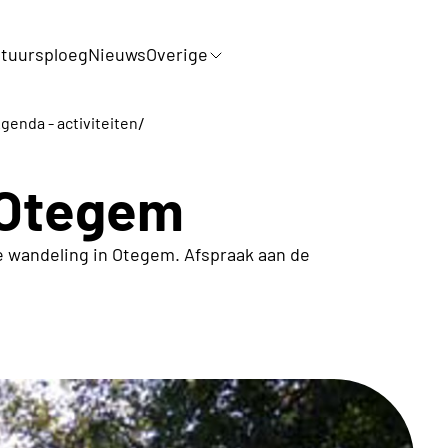
tuursploeg
Nieuws
Overige
/
genda - activiteiten
 Otegem
 wandeling in Otegem. Afspraak aan de