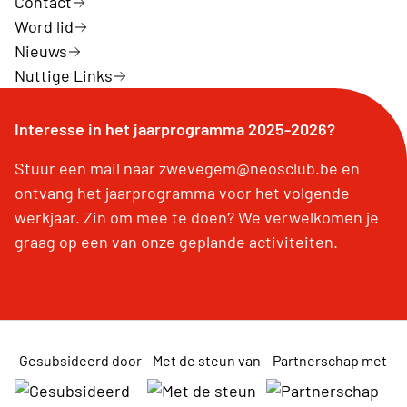
Contact
Word lid
Nieuws
Nuttige Links
Interesse in het jaarprogramma 2025-2026?
Stuur een mail naar zwevegem@neosclub.be en
ontvang het jaarprogramma voor het volgende
werkjaar. Zin om mee te doen? We verwelkomen je
graag op een van onze geplande activiteiten.
Gesubsideerd door
Met de steun van
Partnerschap met