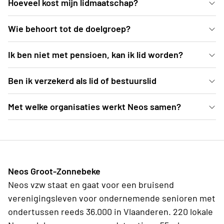
Hoeveel kost mijn lidmaatschap?
Het lidmaatschap van Neos Groot-Zonnebeke
Wie behoort tot de doelgroep?
bedraagt €42 voor het kalenderjaar 2025.
[Invullen]
Ik ben niet met pensioen, kan ik lid worden?
[Invullen]
Ben ik verzekerd als lid of bestuurslid
[Invullen]
Met welke organisaties werkt Neos samen?
[Invullen]
Neos Groot-Zonnebeke
Neos vzw staat en gaat voor een bruisend
verenigingsleven voor ondernemende senioren met
ondertussen reeds 36.000 in Vlaanderen. 220 lokale