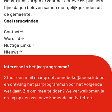
Neos-clubs zorgen ervoor dat actieve 55-plussers
fijne dagen beleven samen met gelijkgezinden uit
de gemeente.
Snel terugvinden
Contact
Word lid
Nuttige Links
Nieuws
Interesse in het jaarprogramma?
Stuur een mail naar grootzonnebeke@neosclub.be
en ontvang het jaarprogramma voor het volgende
werkjaar. Zin om mee te doen? We verwelkomen je
graag op een van onze komende activiteiten.