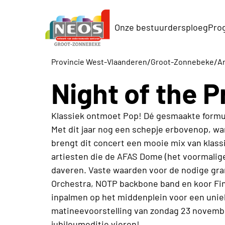
Onze bestuurdersploeg
Pro
/
/
Provincie West-Vlaanderen
Groot-Zonnebeke
Ar
Night of the 
Klassiek ontmoet Pop! Dé gesmaakte formul
Met dit jaar nog een schepje erbovenop, want
brengt dit concert een mooie mix van klas
artiesten die de AFAS Dome (het voormalige
daveren. Vaste waarden voor de nodige gr
Orchestra, NOTP backbone band en koor Fine
inpalmen op het middenplein voor een uniek
matineevoorstelling van zondag 23 novem
jubileumeditie vieren!