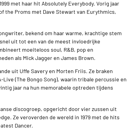
 1999 met haar hit Absolutely Everybody. Vorig jaar
 of the Proms met Dave Stewart van Eurythmics,
songwriter, bekend om haar warme, krachtige stem
nel uit tot een van de meest invloedrijke
ombineert moeiteloos soul, R&B, pop en
heden als Mick Jagger en James Brown.
nde uit Uffe Savery en Morten Friis. Ze braken
A-Live (The Bongo Song), waarin tribale percussie en
ntig jaar na hun memorabele optreden tijdens
anse discogroep, opgericht door vier zussen uit
edge. Ze veroverden de wereld in 1979 met de hits
eatest Dancer.