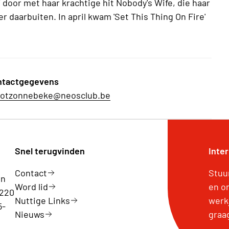
 door met haar krachtige hit Nobody's Wife, die haar
r daarbuiten. In april kwam 'Set This Thing On Fire'
ntactgegevens
ootzonnebeke@neosclub.be
Snel terugvinden
Inte
Contact
Stuu
en
Word lid
en o
 220
Nuttige Links
werk
5-
Nieuws
graa