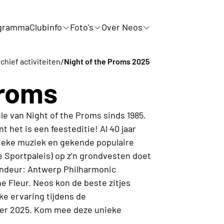
gramma
Clubinfo
Foto's
Over Neos
/
chief activiteiten
Night of the Proms 2025
Proms
e van Night of the Proms sinds 1985.
 het is een feesteditie! Al 40 jaar
sieke muziek en gekende populaire
 Sportpaleis) op z’n grondvesten doet
andeur: Antwerp Philharmonic
 Fleur. Neos kon de beste zitjes
e ervaring tijdens de
ber 2025. Kom mee deze unieke