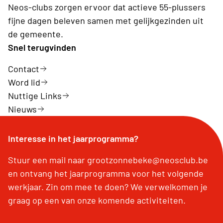
Neos-clubs zorgen ervoor dat actieve 55-plussers
fijne dagen beleven samen met gelijkgezinden uit
de gemeente.
Snel terugvinden
Contact
Word lid
Nuttige Links
Nieuws
Interesse in het jaarprogramma?
Stuur een mail naar grootzonnebeke@neosclub.be
en ontvang het jaarprogramma voor het volgende
werkjaar. Zin om mee te doen? We verwelkomen je
graag op een van onze komende activiteiten.