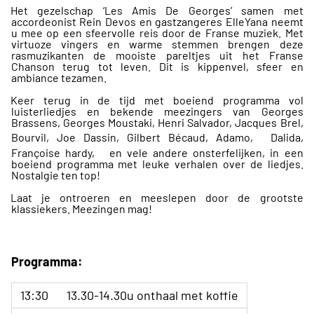
Het gezelschap ‘Les Amis De Georges’ samen met
accordeonist Rein Devos en gastzangeres ElleYana neemt
u mee op een sfeervolle reis door de Franse muziek. Met
virtuoze vingers en warme stemmen brengen deze
rasmuzikanten de mooiste pareltjes uit het Franse
Chanson terug tot leven. Dit is kippenvel, sfeer en
ambiance tezamen.
Keer terug in de tijd met boeiend programma vol
luisterliedjes en bekende meezingers van Georges
Brassens, Georges Moustaki, Henri Salvador, Jacques Brel,
Bourvil, Joe Dassin, Gilbert Bécaud, Adamo,
Dalida,
Françoise hardy, en vele andere onsterfelijken, in een
boeiend programma met leuke verhalen over de liedjes.
Nostalgie ten top!
Laat je ontroeren en meeslepen door de grootste
klassiekers. Meezingen mag!
Programma:
13:30
13.30-14.30u onthaal met koffie