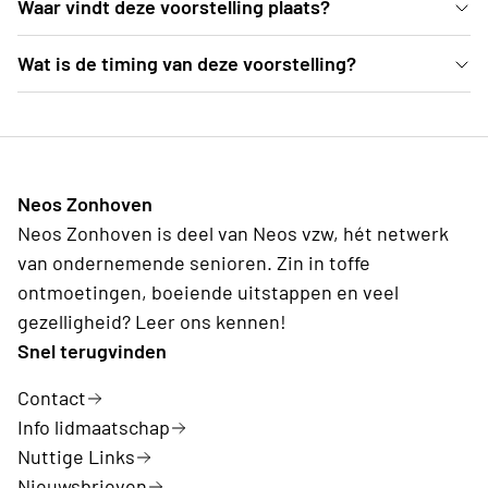
Waar vindt deze voorstelling plaats?
De voorstelling gaat door in Landcommanderij Alden
Wat is de timing van deze voorstelling?
Biesen (Kasteelstraat 6, 3740 Bilzen). Opgelet: Het
14u00—Publieksbar is open 14u30—Toegang tot de
gaat om een openluchtvoorstelling. De binnenkoer
tribune 15u00—Aanvang van de voorstelling 16u35—
van het waterkasteel, waar de voorstelling
Einde voorstelling (geen pauze)
doorgaat, is wel overdekt. We adviseren om je te
Neos Zonhoven
kleden naargelang de weersomstandigheden. Een
Neos Zonhoven is deel van Neos vzw, hét netwerk
dekentje of een extra trui is geen overbodige luxe.
van ondernemende senioren. Zin in toffe
De wandeling naar de binnenkoer vanaf de parking
ontmoetingen, boeiende uitstappen en veel
duurt ca. 10 minuutjes.
gezelligheid? Leer ons kennen!
Snel terugvinden
Contact
Info lidmaatschap
Nuttige Links
Nieuwsbrieven