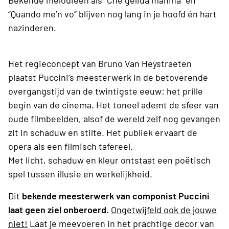
Bekende melodieën als “Che gelida manina” en
“Quando me’n vo” blijven nog lang in je hoofd én hart
nazinderen.
Het regieconcept van Bruno Van Heystraeten
plaatst Puccini’s meesterwerk in de betoverende
overgangstijd van de twintigste eeuw: het prille
begin van de cinema. Het toneel ademt de sfeer van
oude filmbeelden, alsof de wereld zelf nog gevangen
zit in schaduw en stilte. Het publiek ervaart de
opera als een filmisch tafereel.
Met licht, schaduw en kleur ontstaat een poëtisch
spel tussen illusie en werkelijkheid.
Dit
bekende meesterwerk van componist Puccini
laat geen ziel onberoerd.
Ongetwijfeld ook de jouwe
niet!
Laat je meevoeren in het prachtige decor van