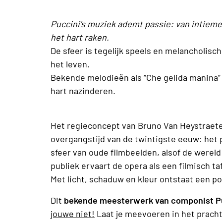
Puccini’s muziek ademt passie: van intiem
het hart raken.
De sfeer is tegelijk speels en melancholis
het leven.
Bekende melodieën als “Che gelida manina” e
hart nazinderen.
Het regieconcept van Bruno Van Heystraete
overgangstijd van de twintigste eeuw: het 
sfeer van oude filmbeelden, alsof de wereld
publiek ervaart de opera als een filmisch ta
Met licht, schaduw en kleur ontstaat een poë
Dit
bekende meesterwerk van componist Puc
jouwe niet!
Laat je meevoeren in het prach