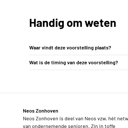
Handig om weten
Waar vindt deze voorstelling plaats?
De voorstelling gaat door in Landcommanderi
Wat is de timing van deze voorstelling?
Opgelet: Het gaat om een openluchtvoorstel
14u00—Publieksbar is open 14u30—Toegang t
voorstelling doorgaat, is wel overdekt. We 
16u35—Einde voorstelling (geen pauze)
weersomstandigheden. Een dekentje of een 
naar de binnenkoer vanaf de parking duurt c
Neos Zonhoven
Neos Zonhoven is deel van Neos vzw, hét net
van ondernemende senioren. Zin in toffe