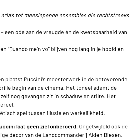
e aria’s tot meeslepende ensembles die rechtstreeks
ch – een ode aan de vreugde én de kwetsbaarheid van
n “Quando me’n vo” blijven nog lang in je hoofd én
n plaatst Puccini’s meesterwerk in de betoverende
prille begin van de cinema. Het toneel ademt de
 zelf nog gevangen zit in schaduw en stilte. Het
fereel.
tisch spel tussen illusie en werkelijkheid.
cini laat geen ziel onberoerd.
Ongetwijfeld ook de
tige decor van de Landcommanderij Alden Biesen,