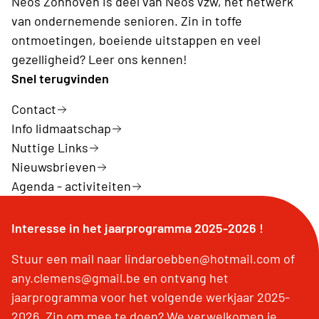
Neos Zonhoven is deel van Neos vzw, hét netwerk
van ondernemende senioren. Zin in toffe
ontmoetingen, boeiende uitstappen en veel
gezelligheid? Leer ons kennen!
Snel terugvinden
Contact
Info lidmaatschap
Nuttige Links
Nieuwsbrieven
Agenda - activiteiten
Interesse in het jaarprogramma 2025-2026 !
Stuur een mail naar lindaroebben@hotmail.com of
any.clemens@gmail.be en ontvang het
jaarprogramma voor het volgende werkjaar 2025-
2026. Zin om mee te doen? We verwelkomen je