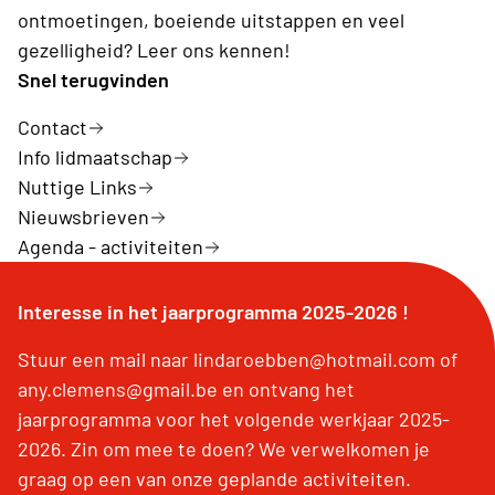
ontmoetingen, boeiende uitstappen en veel
gezelligheid? Leer ons kennen!
Snel terugvinden
Contact
Info lidmaatschap
Nuttige Links
Nieuwsbrieven
Agenda - activiteiten
Interesse in het jaarprogramma 2025-2026 !
Stuur een mail naar lindaroebben@hotmail.com of
any.clemens@gmail.be en ontvang het
jaarprogramma voor het volgende werkjaar 2025-
2026. Zin om mee te doen? We verwelkomen je
graag op een van onze geplande activiteiten.