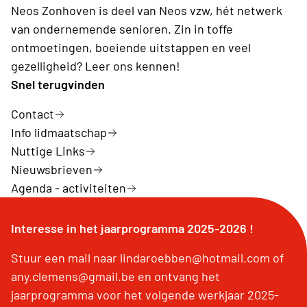
Neos Zonhoven is deel van Neos vzw, hét netwerk
van ondernemende senioren. Zin in toffe
ontmoetingen, boeiende uitstappen en veel
gezelligheid? Leer ons kennen!
Snel terugvinden
Contact
Info lidmaatschap
Nuttige Links
Nieuwsbrieven
Agenda - activiteiten
Interesse in het jaarprogramma 2025-2026 !
Stuur een mail naar lindaroebben@hotmail.com of
any.clemens@gmail.be en ontvang het
jaarprogramma voor het volgende werkjaar 2025-