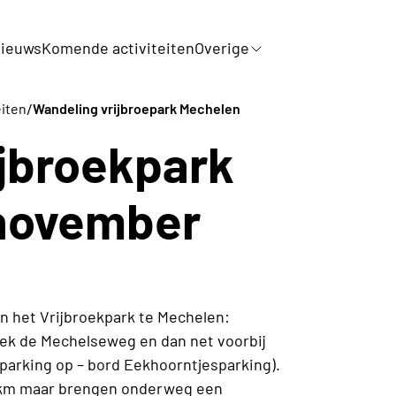
ieuws
Komende activiteiten
Overige
/
eiten
Wandeling vrijbroepark Mechelen
jbroekpark
november
 het Vrijbroekpark te Mechelen:
k de Mechelseweg en dan net voorbij
parking op – bord Eekhoorntjesparking).
2 km maar brengen onderweg een