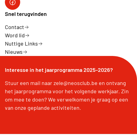
Link facebook
Snel terugvinden
Contact
Word lid
Nuttige Links
Nieuws
Interesse in het jaarprogramma 2025-2026?
Stuur een mail naar zele@neosclub.be en ontvang
het jaarprogramma voor het volgende werkjaar. Zin
om mee te doen? We verwelkomen je graag op een
van onze geplande activiteiten.