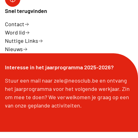
Link facebook
Snel terugvinden
Contact
Word lid
Nuttige Links
Nieuws
Interesse in het jaarprogramma 2025-2026?
Stuur een mail naar zele@neosclub.be en ontvang
het jaarprogramma voor het volgende werkjaar. Zin
om mee te doen? We verwelkomen je graag op een
van onze geplande activiteiten.