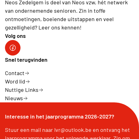
Neos Zedelgem is deel van Neos vzw, hét netwerk
van ondernemende senioren. Zin in toffe
ontmoetingen, boeiende uitstappen en veel
gezelligheid? Leer ons kennen!
Volg ons
Snel terugvinden
Contact
Word lid
Nuttige Links
Nieuws
Interesse in het jaarprogramma 2026-2027?
Stuur een mail naar lvr@outlook.be en ontvang het
jaarprogramma voor het volgende werkjaar. Zin om