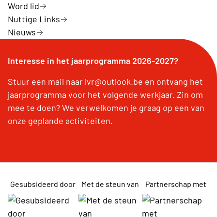
Word lid
Nuttige Links
Nieuws
Interesse in het jaarprogramma 2026-2027?
Stuur een mail naar lvr@outlook.be en ontvang het
jaarprogramma voor het volgende werkjaar. Zin om
mee te doen? We verwelkomen je graag op een van
onze geplande activiteiten.
Gesubsideerd door
Met de steun van
Partnerschap met