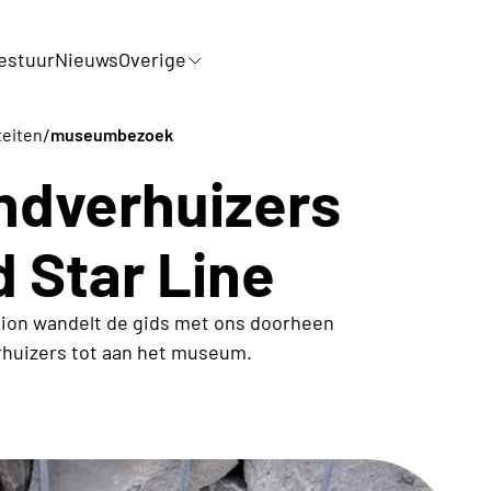
estuur
Nieuws
Overige
/
teiten
museumbezoek
ndverhuizers
 Star Line
ation wandelt de gids met ons doorheen
rhuizers tot aan het museum.