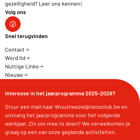
gezelligheid? Leer ons kennen!
Volg ons
Snel terugvinden
Contact
Word lid
Nuttige Links
Nieuws
Interesse in het jaarprogramma 2025-2026?
Stuur een mail naar Wuustwezel@neosclub.be en
ontvang het jaarprogramma voor het volgende
werkjaar. Zin om mee te doen? We verwelkomen je
graag op een van onze geplande activiteiten.